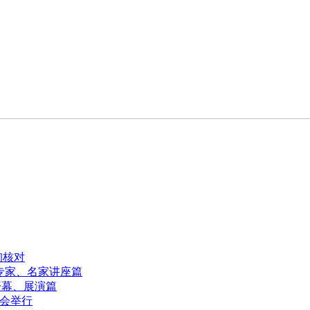
询核对
-专家、名家讲座篇
开幕、展演篇
谊会举行