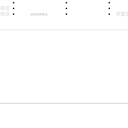
套路
联盟管理文件
中国武协会员查询
驻外
评联谊
民间拳师教练
传承人证书年审
武术
家联谊
联盟
联盟赛事活动录
武林明师联谊