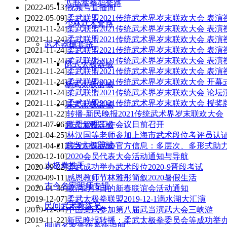
八卦掌拳架套路
[2022-05-13]
视频号直播间
[2022-05-09]
柔武联盟2021传统武术界岁末联欢大会 表演视
少林武术套路
[2021-11-24]
柔武联盟2021传统武术界岁末联欢大会 表演
[2021-11-24]
柔武联盟2021传统武术界岁末联欢大会 表演
武术器械套路
[2021-11-24]
柔武联盟2021传统武术界岁末联欢大会 表演
[2021-11-24]
柔武联盟2021传统武术界岁末联欢大会 表演
陈式太极器械
[2021-11-24]
柔武联盟2021传统武术界岁末联欢大会 表演
[2021-11-24]
柔武联盟2021传统武术界岁末联欢大会 开幕
杨式太极器械
[2021-11-24]
柔武联盟2021传统武术界岁末联欢大会 论坛
[2021-11-24]
柔武联盟2021传统武术界岁末联欢大会 授奖
吴式太极器械
[2021-11-22]
转播-新民晚报2021传统武术界岁末联欢大会
[2021-07-06]
联盟管理工作会议日前召开
武式太极器械
[2021-04-25]
林汉国等老师参加上海市武术段位考评员认
武当太极器械
[2021-04-21]
转发中国武协官方信息：多层次、多形式助
[2020-12-10]
2020会员代表大会活动通知与导航
太极拳推手
[2020-09-22]
柔武成功举办武术段位2020-9晋段考试
[2020-09-11]
感恩教师节林雅彤简叙2020暑假生活
古今名家明师专辑
[2020-01-30]
取消2月9日的新春联谊会活动通知
[2019-12-07]
柔武太极拳联盟2019-12-1滴水湖大汇演
民间武术教练员
[2019-12-04]
中国柔武参加第八届武当演武大会三峡游
[2019-11-22]
新民晚报转播：柔武太极拳委员会等成功举
明师名家晋级系统说明