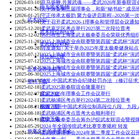
[2026-03-10]
跃马扬鞭,共展武魂——柔武2026年新春联
幼儿武术集锦
[2026-01-26]
关于筹备第三届理事会，和新“秘书处” 成
[2026-01-25]
守正传承太极韵 聚力奋进启新程--2026第一
武术段位
[2026-01-04]
关于召开柔武2026-1理事会和管理层会议通
[2025-12-20]
柔武嘉定区考点举行2025第二次段位晋考
武术段位制信息
[2025-12-02]
热烈祝贺上海柔武太极拳委员会荣获优秀组
[2025-11-28]
2025上海城市业余联赛暨第四届“柔武杯”演
柔武段位机构
[2025-09-28]
转发通知 | 关于举办2025年度太极拳健身站
[2025-07-12]
2025上海城市业余联赛暨第四届“柔武杯”演
段位制法规
[2025-07-12]
2025上海城市业余联赛暨第四届“柔武杯”演
[2025-07-12]
2025上海城市业余联赛暨第四届“柔武杯”演
企事业养生精英
[2025-06-30]
2025上海城市业余联赛暨第四届“柔武杯”演
[2025-03-15]
转发-中国武术协会纪律处罚办法 （修订征
资料下载
[2025-02-18]
柔武2025新春联谊会隆重举行
[2025-02-07]
柔武2025年理事会工作会议举行
音乐下载
[2024-12-11]
柔武杨浦区考点举行2024第二次段位晋考
视频下载
[2024-08-21]
转发-晋升中国武术段位制高段位八段、九段
[2024-08-18]
柔武杨浦区考点晋考大会顺利举行
表格下载
[2024-06-18]
柔武太极拳委员会筹办沪皖武友联谊会暨授
[2024-05-29]
2024 年全国传统武术比赛竞赛规程 转发
华夏文化传承委员会
[2024-05-06]
柔武联盟理事会2024年第二季度工作会议召