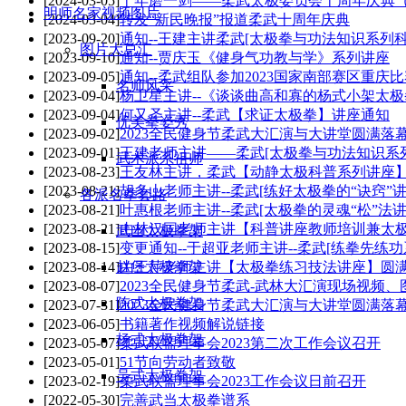
[2024-03-05]
十年磨一剑——柔武太极委员会十周年庆典（
明师名家视频图片
[2024-03-04]
转发“新民晚报”报道柔武十周年庆典
[2023-09-20]
通知--王建主讲柔武[太极拳与功法知识系列
图片大总汇
[2023-09-10]
通知--贾庆玉《健身气功教与学》系列讲座
[2023-09-05]
通知--柔武组队参加2023国家南部赛区重庆
名师风采
[2023-09-04]
杨卫星主讲--《谈谈曲高和寡的杨式小架太
[2023-09-04]
何又圣主讲--柔武【求证太极拳】讲座通知
优美拳姿秀
[2023-09-02]
2023全民健身节柔武大汇演与大讲堂圆满落
[2023-09-01]
王建老师主讲——柔武[太极拳与功法知识系
武术派系祖师
[2023-08-23]
王友林主讲，柔武【动静太极科普系列讲座
[2023-08-21]
胡多山老师主讲--柔武[练好太极拳的“诀窍”讲
各派名拳套路
[2023-08-21]
叶惠根老师主讲--柔武[太极拳的灵魂“松”法讲
[2023-08-21]
由林汉国老师主讲【科普讲座教师培训兼太极
武当太极拳架
[2023-08-15]
变更通知--于超亚老师主讲--柔武[练拳先练功
[2023-08-14]
由王萍老师主讲【太极拳练习技法讲座】圆
赵堡太极拳架
[2023-08-07]
2023全民健身节柔武-武林大汇演现场视频、
陈式太极拳架
[2023-07-31]
2023全民健身节柔武大汇演与大讲堂圆满落
[2023-06-05]
书籍著作视频解说链接
杨式太极拳架
[2023-05-07]
柔武联盟理事会2023第二次工作会议召开
[2023-05-01]
51节向劳动者致敬
吴式太极拳架
[2023-02-19]
柔武联盟理事会2023工作会议日前召开
[2022-05-30]
完善武当太极拳谱系