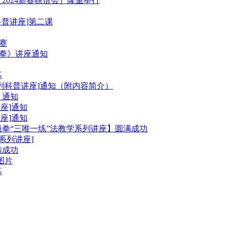
2024新春联谊会）隆重举行
科普讲座]第二课
比赛
极拳》讲座通知
幕
列科普讲座]通知（附内容简介）
】通知
座]通知
座]通知
拳“三唯一练”法教学系列讲座】圆满成功
系列讲座]
满成功
图片
幕