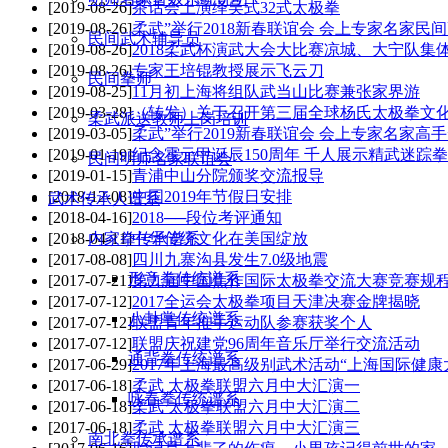
[2019-08-26]
茶话会上演绎吴式32式太极拳
[2019-08-26]
柔武”举行2018新春联谊会 会上专家名家民
民间武术辅导员
[2019-08-26]
2018柔武杯演武大会大比赛凉城、大宁队集
[2019-08-26]
专家王培锟教授展示飞云刀
民间拳师
[2019-08-25]
11月初上海将组队武当山比赛兼张家界游
[2019-03-28]
（转发）关于召开第三届全球杨氏太极拳文化
柔武派送教师上岗培训
[2019-03-05]
柔武”举行2019新春联谊会 会上专家名家高
[2019-01-19]
纪念霍元甲诞辰150周年 千人展示精武迷踪拳
民间明师名家联谊会
[2019-01-15]
青浦中山分院颁奖交流报导
[2018-12-08]
中国2019年节假日安排
武术传承人谱系
[2018-04-16]
2018──段位考评通知
[2018-04-11]
中华传统文化在美国绽放
内家拳传承谱系
[2017-08-08]
四川九寨沟县发生7.0级地震
形意拳传统谱系
[2017-07-21]
第九届中国焦作国际太极拳交流大赛竞赛规程
[2017-07-12]
2017全运会太极拳项目天津决赛金牌揭晓
八卦掌传统谱系
[2017-07-12]
联盟青年推手运动队参赛获奖个人
[2017-07-12]
联盟庆祝建党96周年音乐厅举行交流活动
通背拳传统谱系
[2017-06-29]
2017年上海最高级别武术活动“上海国际健康
[2017-06-18]
柔武 太极拳联盟六月中大汇演一
咏春拳传统谱系
[2017-06-18]
柔武 太极拳联盟六月中大汇演二
[2017-06-18]
柔武 太极拳联盟六月中大汇演三
南北拳传承谱系