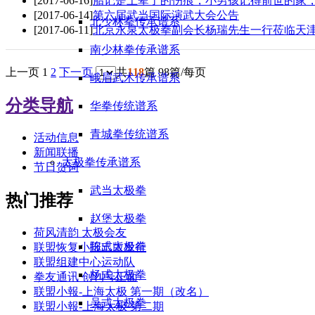
[2017-06-16]
胎记是上辈了的伤痕，小男孩记得前世的家
[2017-06-14]
第六届武当国际演武大会公告
北少林拳传承谱系
[2017-06-11]
北京永泉太极拳副会长杨瑞先生一行莅临天
南少林拳传承谱系
上一页
1
2
下一页
共
118
篇 98篇/每页
峨眉武术传承谱系
分类导航
华拳传统谱系
青城拳传统谱系
活动信息
新闻联播
太极拳传承谱系
节日贺词
武当太极拳
热门推荐
赵堡太极拳
荷风清韵 太极会友
陈式太极拳
联盟恢复小报出版发行
联盟组建中心运动队
杨式太极拳
拳友通讯 创刊号正面
联盟小報-上海太极 第一期（改名）
吴式太极拳
联盟小報-上海太极 第二期