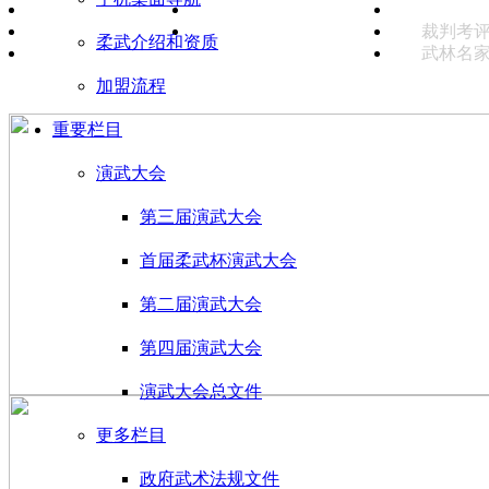
武德
武礼
规范教案
推手散打较技
武术器械
裁判考
社会伦理道德选文
武术器材供应
柔武介绍和资质
武林名
”
柔武杯”演武大会
加盟流程
重要栏目
演武大会
第三届演武大会
首届柔武杯演武大会
第二届演武大会
第四届演武大会
演武大会总文件
更多栏目
政府武术法规文件