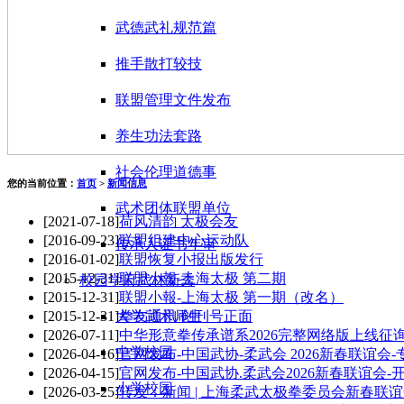
武德武礼规范篇
推手散打较技
联盟管理文件发布
养生功法套路
社会伦理道德事
您的当前位置：
首页
>
新闻信息
武术团体联盟单位
[2021-07-18]
荷风清韵 太极会友
[2016-09-23]
联盟组建中心运动队
传承人证书年审
[2016-01-02]
联盟恢复小报出版发行
[2015-12-31]
联盟小報-上海太极 第二期
校园学府武林新秀
[2015-12-31]
联盟小報-上海太极 第一期（改名）
[2015-12-31]
拳友通讯 创刊号正面
大学武术师生
[2026-07-11]
中华形意拳传承谱系2026完整网络版上线征
中学校园
[2026-04-16]
官网发布-中国武协-柔武会 2026新春联谊会
[2026-04-15]
官网发布-中国武协.柔武会2026新春联谊会-
小学校园
[2026-03-25]
转发：新闻 | 上海柔武太极拳委员会新春联