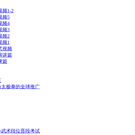
频1-2
视频5
视频4
视频3
视频2
视频1
式视频
演讲篇
牌篇
证
力太极拳的全球推广
办武术段位晋段考试